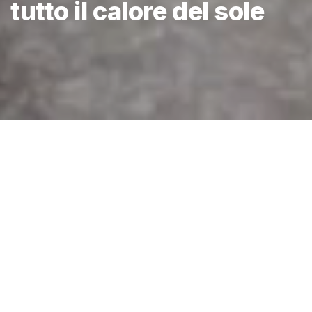
tutto il calore del sole
Home
/
Impianti solari termici
Gli
impianti solari termici
si sono velocemente diffusi in Italia
in quanto permettono a famiglie e aziende di
utilizzare il
calore del sole per
produrre acqua calda sanitaria e
riscaldare
appartamenti ed edifici
. Scegliere il calore del
sole significa risparmiare in modo significativo sui consumi
energetici, rendersi energeticamente indipendenti, aumentare il
valore del proprio immobile e, non ultimo, dare un’impronta